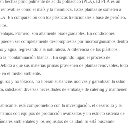
están hechas principalmente de ácido poliláctico (PLA). El PLA es un
 renovables como el maíz y la mandioca. Estas plantas se someten a
LA. En comparación con los plásticos tradicionales a base de petróleo,
itos.
ventajas. Primero, son altamente biodegradables. En condiciones
LA pueden ser completamente descompuestas por microorganismos dentro
 y agua, regresando a la naturaleza. A diferencia de los plásticos
do la "contaminación blanca". En segundo lugar, el proceso de
ebido a que sus materias primas provienen de plantas renovables, todo
o en el medio ambiente.
os y no tóxicos, no liberan sustancias nocivas y garantizan la salud
, satisfacen diversas necesidades de embalaje de catering y mantienen
abricante, está comprometido con la investigación, el desarrollo y la
ontamos con equipos de producción avanzados y un estricto sistema de
ndares ambientales y los requisitos de calidad. Si está buscando