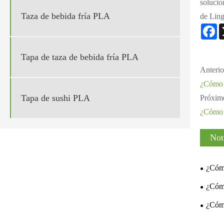
solucio
Taza de bebida fría PLA
de Ling
F
Tapa de taza de bebida fría PLA
Anterio
¿Cómo m
Tapa de sushi PLA
Próxim
¿Cómo m
Not
¿Cómo
embalaj
¿Cómo
resiste
¿Cómo
frías?