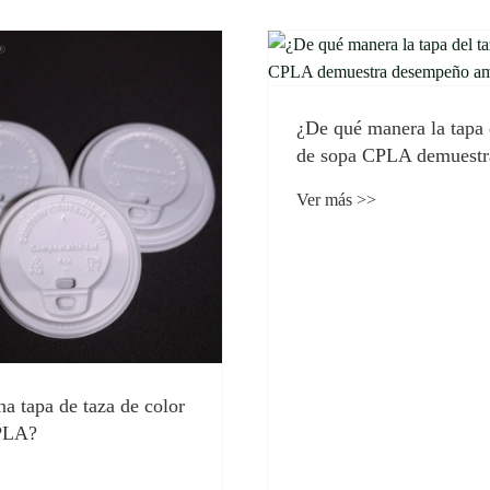
anera la tapa del tazón
CPLA demuestra
 ambiental?
¿Cómo puede el proceso
modificación del PLA op
resistencia al desgaste y
Ver más >>
transmisión de luz de lo
para bebidas frías?