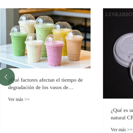
¿De qué m
de sopa 
desempeño
Ver más >>

¿Qué es una tapa de taza de color
natural CPLA?
Ver más >>