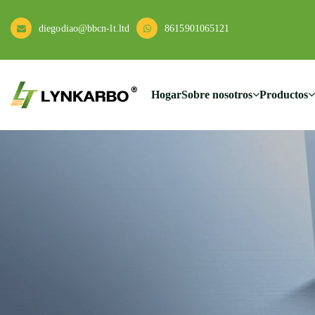
diegodiao@bbcn-lt.ltd
8615901065121
Hogar
Sobre nosotros
Productos