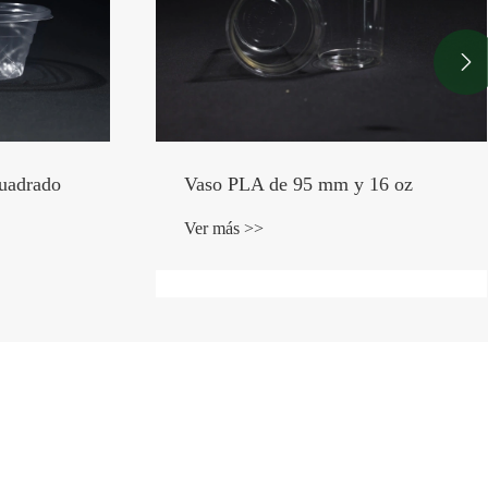

6 oz
Tapa de taza de color natural para
beber directamente CPLA de 80
mm
Ver más >>