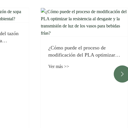
 de
timizar la
 la
s vasos
¿Para qué ocasiones son

adecuados los vasos de bebidas
frías de PLA?
Ver más >>