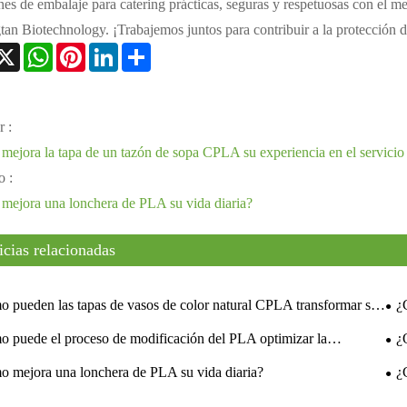
nes de embalaje para catering prácticas, seguras y respetuosas con el
tan Biotechnology. ¡Trabajemos juntos para contribuir a la protección 
acebook
X
WhatsApp
Pinterest
LinkedIn
Share
r :
ejora la tapa de un tazón de sopa CPLA su experiencia en el servicio
o :
ejora una lonchera de PLA su vida diaria?
icias relacionadas
 pueden las tapas de vasos de color natural CPLA transformar su
¿
e sostenible?
de 
 puede el proceso de modificación del PLA optimizar la
¿
ncia al desgaste y la transmisión de luz de los vasos para bebidas
vas
 mejora una lonchera de PLA su vida diaria?
¿
ser