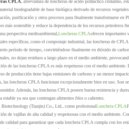
eras CPLA
, abreviatura de loncheras de ácido poliláctico cristalino, 
aterial biodegradable de base biológica derivado de recursos vegetales
ación, purificación y otros procesos para finalmente transformarse en P
es más sostenible y reduce la dependencia de los recursos petroleros fin
na perspectiva medioambiental,
Loncheras CPLA
ofrecen importantes 
ales específicas, como el compostaje industrial, las loncheras de CP
ierto período de tiempo, convirtiéndose finalmente en dióxido de carbono
onales, no dejan residuos a largo plazo en el medio ambiente, provocan
ión de las loncheras CPLA es más respetuoso con el medio ambiente. D
eso de producción tiene bajas emisiones de carbono y un menor impact
 las loncheras CPLA funcionan excepcionalmente bien en uso. Son segur
sumidor. Además, las loncheras CPLA poseen buena resistencia y dureza
a estable ya sea que contengan alimentos fríos o calientes.
 Biotechnology (Tianjin) Co., Ltd., como profesional
Lonchera CPLA
F
ión de vajillas de alta calidad y respetuosas con el medio ambiente. C
 de calidad para garantizar que cada lonchera CPLA cumpla con los está