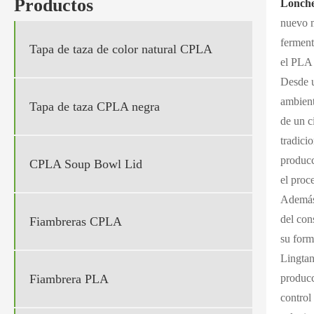
Productos
Lonch
nuevo m
ferment
Tapa de taza de color natural CPLA
el PLA 
Desde u
ambient
Tapa de taza CPLA negra
de un c
tradici
producc
CPLA Soup Bowl Lid
el proc
Además,
del con
Fiambreras CPLA
su form
Lingtan
Fiambrera PLA
producc
control