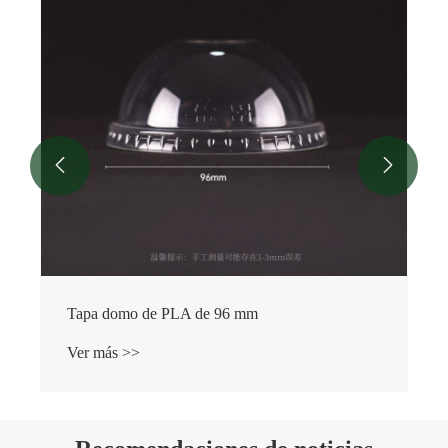
Ver más >>


6 mm