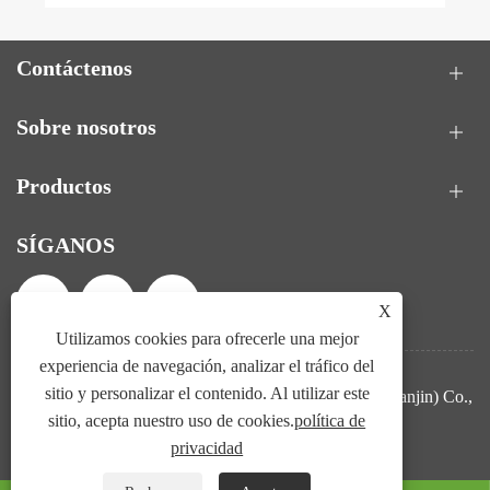
Contáctenos
Sobre nosotros
Productos
SÍGANOS
X
Utilizamos cookies para ofrecerle una mejor
experiencia de navegación, analizar el tráfico del
sitio y personalizar el contenido. Al utilizar este
Copyright © 2025 Ling Tan Biological Technology (Tianjin) Co.,
sitio, acepta nuestro uso de cookies.
política de
Ltd. Todos los derechos reservados.
privacidad
Links
Sitemap
RSS
XML
política de privacidad